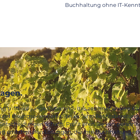
Buchhaltung ohne IT-Kennt
ragen.
g trifft auf junge Dynamik – das zeichnet unsere Kan
und lösungsorientierte Steuer- und Rechtsberatung, 
ntscheidungen schafft. Profitieren Sie von persönl
ng und digitalen Lösungen, die Ihre Buchhaltung erl