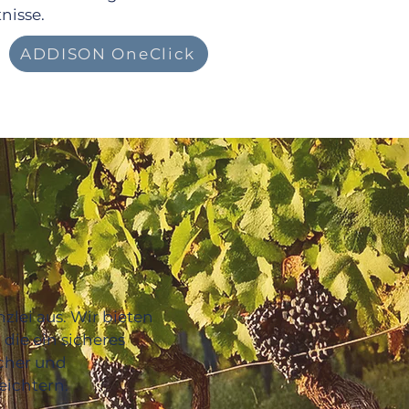
nisse.
ADDISON OneClick
zlei aus. Wir bieten
die ein sicheres
icher und
eichtern.