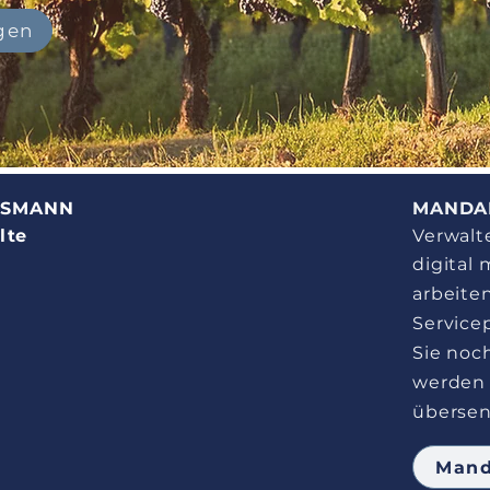
gen
NSMANN
MANDA
lte
Verwalt
digital
arbeite
Service
Sie noc
werden 
übersen
Mand