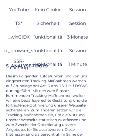
YouTube
Kein Cookie
Session
TS*
Sicherheit
Session
_wixCIDX
Funktionalität
3 Monate
_wix_browser_sess
Funktionalität
Session
SSR-
Funktionalität
1 Minute
5. ANALYSE-TOOLS
caching
Die im Folgenden aufgeführten und von uns
eingesetzten Tracking-Maßnahmen werden
auf Grundlage des Art. 6 Abs. 1 S. 1 lit. f DSGVO
durchgeführt. Mit den zum Einsatz
kommenden Tracking-Maßnahmen wollen
wir eine bedarfsgerechte Gestaltung und die
fortlaufende Optimierung unserer Webseite
sicherstellen. Zum anderen setzen wir die
Tracking-Maßnahmen ein, um die Nutzung
unserer Webseite statistisch zu erfassen und
zum Zwecke der Optimierung unseres
Angebotes für Sie auszuwerten. Diese
Interessen sind als berechtigt im Sinne der