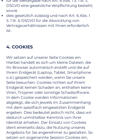
für die Weitergabe nach Art. 6 Abs. 1 S. 1 lit. c
DSGVO eine gesetzliche Verpflichtung besteht;
sowie
dies gesetzlich zulässig und nach Art. 6 Abs. 1
S. 1 lit. b DSGVO für die Abwicklung von
Vertragsverhältnissen mit Ihnen erforderlich
ist.
4. COOKIES
Wir setzen auf unserer Seite Cookies ein.
Hierbei handelt es sich um kleine Dateien, die
Ihr Browser automatisch erstellt und die auf
Ihrem Endgerät (Laptop, Tablet, Smartphone
o.ä.) gespeichert werden, wenn Sie unsere
Seite besuchen. Cookies richten auf Ihrem
Endgerät keinen Schaden an, enthalten keine
Viren, Trojaner oder sonstige Schadsoftware.
In dem Cookie werden Informationen
abgelegt, die sich jeweils im Zusammenhang
mit dem spezifisch eingesetzten Endgerät
ergeben. Dies bedeutet jedoch nicht, dass wir
dadurch unmittelbar Kenntnis von Ihrer
Identität erhalten. Der Einsatz von Cookies
dient einerseits dazu, die Nutzung unseres
Angebots für Sie angenehmer zu gestalten. So
setzen wir sogenannte Session-Cookies ein,