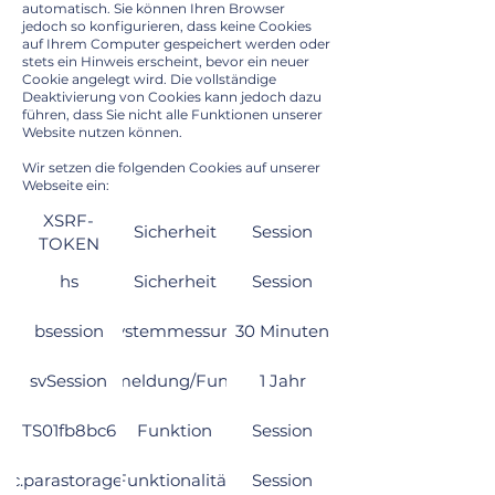
automatisch. Sie können Ihren Browser
jedoch so konfigurieren, dass keine Cookies
auf Ihrem Computer gespeichert werden oder
stets ein Hinweis erscheint, bevor ein neuer
Cookie angelegt wird. Die vollständige
Deaktivierung von Cookies kann jedoch dazu
führen, dass Sie nicht alle Funktionen unserer
Website nutzen können.
Wir setzen die folgenden Cookies auf unserer
Webseite ein:
XSRF-
Sicherheit
Session
TOKEN
hs
Sicherheit
Session
bsession
Systemmessung
30 Minuten
svSession
Nutzeranmeldung/Funktionalität
1 Jahr
TS01fb8bc6
Funktion
Session
atic.parastorage.com
Funktionalität
Session