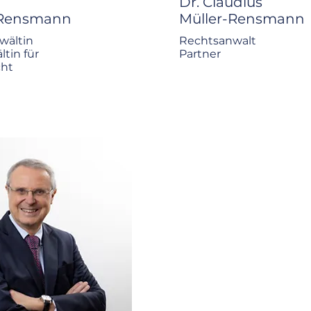
Dr. Claudius
-Rensmann​
Müller-Rensmann
wältin
Rechtsanwalt
tin für
Partner
cht