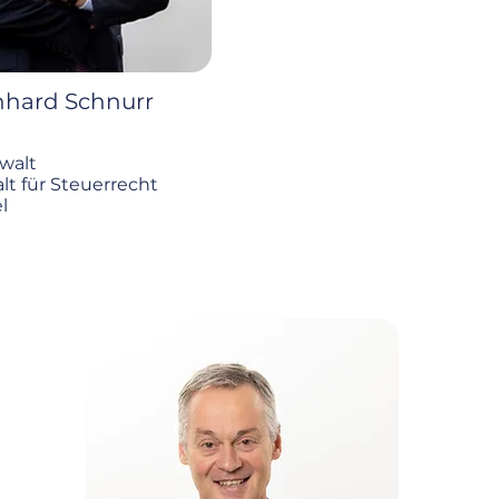
nhard Schnurr
walt
t für Steuerrecht
l